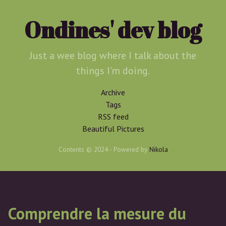
Skip
to
Ondines' dev blog
main
content
Just a wee blog where I talk about the
things I'm doing.
Archive
Tags
RSS feed
Beautiful Pictures
Contents © 2024
- Powered by
Nikola
Comprendre la mesure du