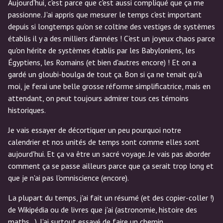
Aujourd'hui, c'est parce que c'est aussi compliqué que ça me
passionne. J'ai appris que mesurer le temps c'est important
depuis si longtemps qu'on se coltine des vestiges de systèmes
établis il y a des milliers d'années ! C'est un joyeux chaos parce
qu'on hérite de systèmes établis par les Babyloniens, les
Égyptiens, les Romains (et bien d'autres encore) ! Et on a
gardé un gloubi-boulga de tout ça. Bon si ça ne tenait qu'à
moi, je ferai une belle grosse réforme simplificatrice, mais en
attendant, on peut toujours admirer tous ces témoins
historiques.
Je vais essayer de décortiquer un peu pourquoi notre
calendrier et nos unités de temps sont comme elles sont
aujourd'hui. Et ça va être un sacré voyage. Je vais pas aborder
comment ça se passe ailleurs parce que ça serait trop long et
que je n'ai pas l'omniscience (encore).
La plupart du temps, j'ai fait un résumé (et des copier-coller !)
de Wikipédia ou de livres que j'ai (astronomie, histoire des
maths...). J'ai surtout essayé de faire un chemin